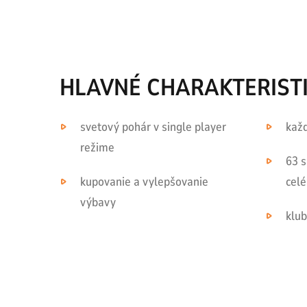
HLAVNÉ CHARAKTERIST
svetový pohár v single player
každ
režime
63 
kupovanie a vylepšovanie
celé
výbavy
klub