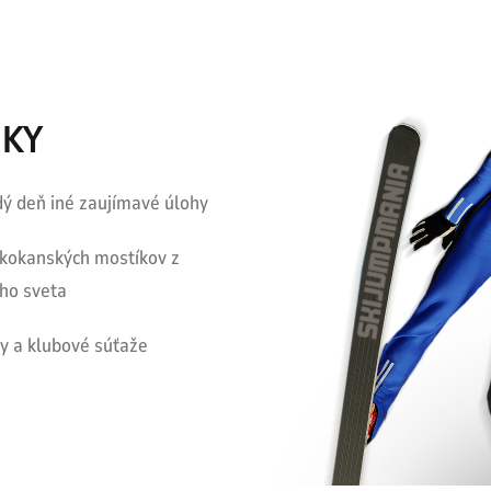
IKY
ý deň iné zaujímavé úlohy
skokanských mostíkov z
ho sveta
y a klubové súťaže