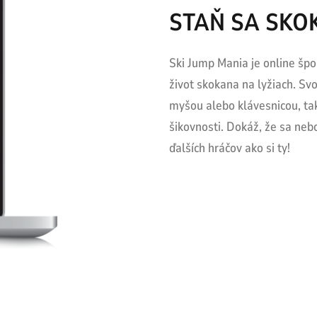
STAŇ SA SKO
Ski Jump Mania je online špo
život skokana na lyžiach. S
myšou alebo klávesnicou, takž
šikovnosti. Dokáž, že sa neboj
ďalších hráčov ako si ty!