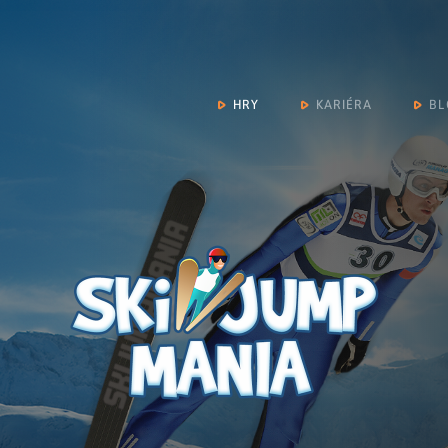
HRY
KARIÉRA
BL