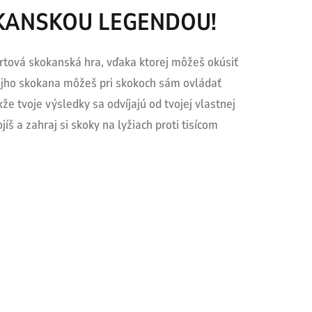
KANSKOU LEGENDOU!
rtová skokanská hra, vďaka ktorej môžeš okúsiť
vojho skokana môžeš pri skokoch sám ovládať
e tvoje výsledky sa odvíjajú od tvojej vlastnej
íš a zahraj si skoky na lyžiach proti tisícom